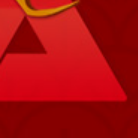
32
Kepala Des
Ceret - Se
33
Penipu - K
Aswatam
34
Ibu Suri -
Kunti
35
Budha - Ka
Bagaspati
36
Wanita Sih
- Pintu - 
37
Dewa Maut
- Rokok - 