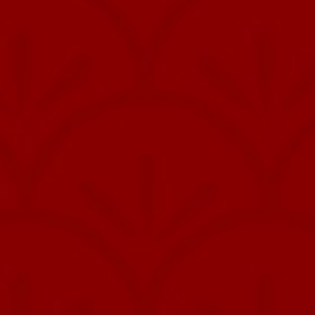
44
Hidung Bel
Meja - Arj
45
Udang ke
46
Langit
47
Tanah
48
Gula
49
Obat
50
Ahli Nuju
51
Air Gripe
52
Air Panas
53
Alat Tulis