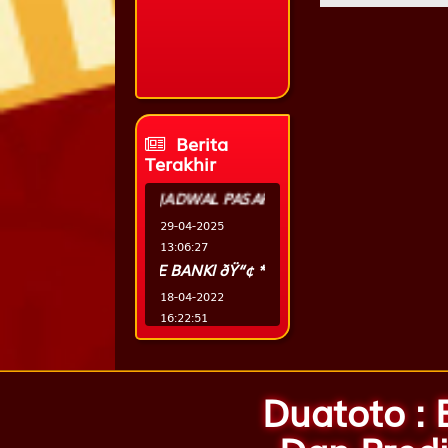
KENTUCKYMID
9385
9
Istri Sejati
Mobil - Se
INDIANAEVE
9970
BOGOTA
1958
10
Peti Mati 
Berita
Arjuna da
Terakhir
* JADWAL PASARAN *
11
Raja - Nag
Samiaji
29-04-2025
13:06:27
* ðŸ“¢ JADWAL ONLINE OFFLINE BANKl ðŸ“¢ 
12
Wanita Can
Bubuk - O
18-04-2022
16:22:51
* ðŸ“¢ DISKON TOGEL HADIAH TOGEL ðŸ“¢ *
13
Ahli Nujum
18-04-2022
Abiyasa
16:22:37
Duatoto :
14
Orang Buta