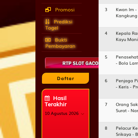
Promosi
3
Kwan Im -
Kangkung 
Prediksi
Togel
4
Kepala Ra
Bukti
Kayu Manis
Pembayaran
5
Penasehat
- Bola La
Daftar
6
Penjaga Pi
- Keris - 
Hasil
Terakhir
7
Orang Sak
Surat - N
10 Agustus 2026
MONGOLIA
8
Pelacur Ke
1361
Srikaya - 