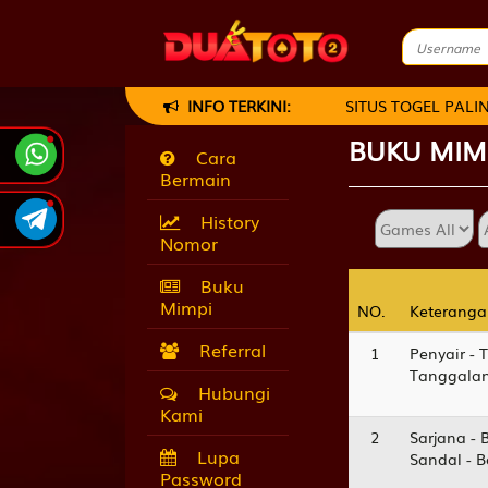
I DUATOTO. SITUS LIVECASINO DAN SITUS TOGEL PALING TERPE
INFO TERKINI:
BUKU
MIM
Cara
Bermain
History
Nomor
Buku
Mimpi
NO.
NO.
Keteranga
Keteranga
Referral
1
Penyair - 
Tanggalan
Hubungi
Kami
2
Sarjana - 
Lupa
Sandal - 
Password