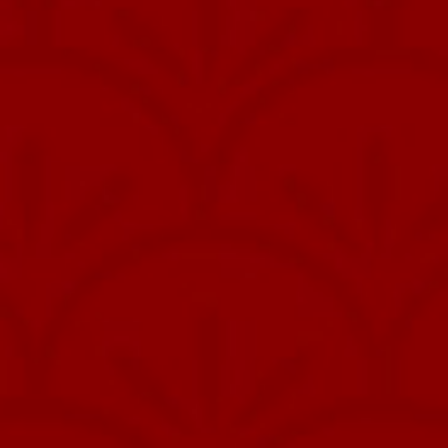
38
Orang Gila 
Buriswara
39
Siluman Ai
Toples - W
40
Putri Kipas
Apokat,Alp
41
Petani - Pe
Cukur - Ir
42
Prajurit -
Angin - Ci
43
Raksasa - 
Es - Praha