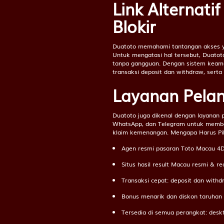
Link Alternati
Sabuk - W
Blokir
21
Jejaka Tua
Lesmana 
Duatoto memahami tantangan akses yang
Untuk mengatasi hal tersebut, Duatoto
tanpa gangguan. Dengan sistem keama
transaksi deposit dan withdraw, sert
22
Janda Muda
Grendel -
Layanan Pela
23
Berandal - 
Duatoto juga dikenal dengan layanan p
Citraksa
WhatsApp, dan Telegram untuk membant
klaim kemenangan. Mengapa Harus Pil
Agen resmi pasaran Toto Macau 4
24
Pengembar
- Tas - Ra
Situs hasil result Macau resmi & re
Transaksi cepat: deposit dan with
25
Nenek Moy
Bonus menarik dan diskon taruhan 
Sikat - T
Tersedia di semua perangkat: deskt